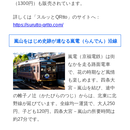
（1300円）も販売されています。
詳しくは「スルッとQRtto」のサイトへ：
https://surutto-qrtto.com/
嵐山をはじめ史跡が連なる嵐電（らんでん）沿線
嵐電（京福電鉄）は街
なかを走る路面電車
で、花の時期など風情
も楽しめます。四条大
宮－嵐山を結び、途中
の帷子ノ辻（かたびらのつじ）からは、北東に北
野線が延びています。全線均一運賃で、大人250
円、子ども120円。四条大宮－嵐山の所要時間は
約27分です。