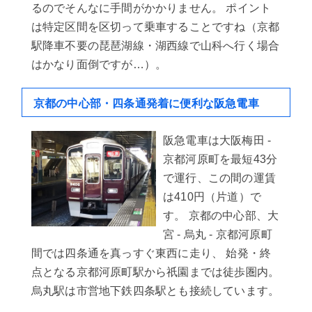
るのでそんなに手間がかかりません。 ポイント
は特定区間を区切って乗車することですね（京都
駅降車不要の琵琶湖線・湖西線で山科へ行く場合
はかなり面倒ですが…）。
京都の中心部・四条通発着に便利な阪急電車
阪急電車は大阪梅田 -
京都河原町を最短43分
で運行、この間の運賃
は410円（片道）で
す。 京都の中心部、大
宮 - 烏丸 - 京都河原町
間では四条通を真っすぐ東西に走り、 始発・終
点となる京都河原町駅から祇園までは徒歩圏内。
烏丸駅は市営地下鉄四条駅とも接続しています。