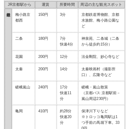
JR京都駅から
運賃
所要時間
周辺の主な観光スポット
梅小路京
150円
3分
京都鉄道博物館、京都
都西
水族館、梅小路公園な
ど
二条
180円
7分
神泉苑、二条城（二条
快速4分
から徒歩約15分）
花園
200円
12分
法金剛院、妙心寺など
太秦
200円
14分
太秦映画村（撮影所
口）、広隆寺など
嵯峨嵐山
240円
17分
嵯峨・嵐山散策
快速11
（京都バス:京都駅前－
分
嵐山周辺230円）
亀岡
410円
約28分
保津川下りなど
快速20
※トロッコ亀岡駅は1
分
つ手前の馬堀下車。33
0円。