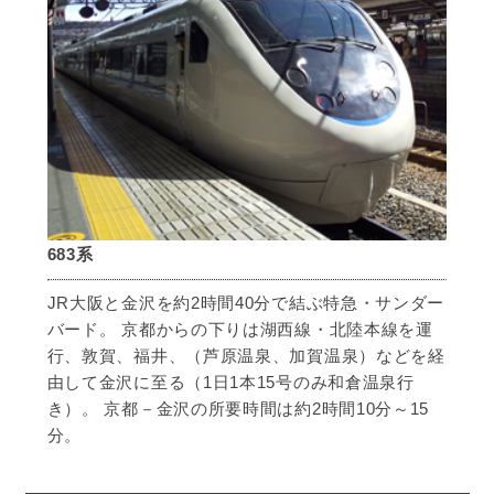
683系
JR大阪と金沢を約2時間40分で結ぶ特急・サンダー
バード。 京都からの下りは湖西線・北陸本線を運
行、敦賀、福井、（芦原温泉、加賀温泉）などを経
由して金沢に至る（1日1本15号のみ和倉温泉行
き）。 京都－金沢の所要時間は約2時間10分～15
分。