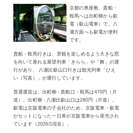
京都の奥座敷、貴船・
鞍馬へは出町柳から叡
電（叡山電車）で。八
瀬方面へも叡電が便利
です。
貴船・鞍馬行きは、景観を楽しめるよう大きな窓
を向いて座れる展望列車「きらら」や「舞」の運
行があり、 八瀬比叡山口行きは観光列車「ひえ
い（写真）」が運行しています。
普通運賃は、出町柳 - 貴船口・鞍馬は470円（片
道）、出町柳 - 八瀬比叡山口は280円（片道）。
叡電は京阪電車の子会社のため、京阪電車・叡電
がセットになった一日券が京阪電車から発売され
ています（2026/1現在）。