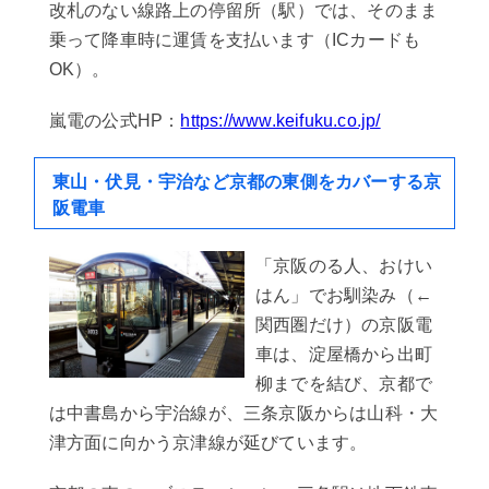
改札のない線路上の停留所（駅）では、そのまま
乗って降車時に運賃を支払います（ICカードも
OK）。
嵐電の公式HP：
https://www.keifuku.co.jp/
東山・伏見・宇治など京都の東側をカバーする京
阪電車
「京阪のる人、おけい
はん」でお馴染み（←
関西圏だけ）の京阪電
車は、淀屋橋から出町
柳までを結び、京都で
は中書島から宇治線が、三条京阪からは山科・大
津方面に向かう京津線が延びています。