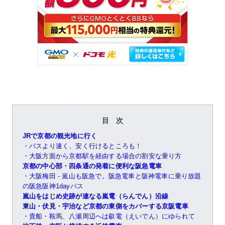
目 次
JRで京都の観光地に行く
・バスより速く、安く行けるところも！
・大阪方面から京都駅を経由する場合の割安な乗り方
京都の中心部・四条通の発着に便利な阪急電車
・大阪梅田 - 嵐山も阪急で。阪急電車と阪神電車に乗り放題
の阪急阪神1dayパス
嵐山をはじめ史跡が連なる嵐電（らんでん）沿線
東山・伏見・宇治など京都の東側をカバーする京阪電車
・貴船・鞍馬、八瀬周辺へは叡電（えいでん）にゆられて