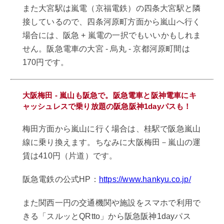
また大宮駅は嵐電（京福電鉄）の四条大宮駅と隣
接しているので、四条河原町方面から嵐山へ行く
場合には、阪急 + 嵐電の一択でもいいかもしれま
せん。阪急電車の大宮 - 烏丸 - 京都河原町間は
170円です。
大阪梅田 - 嵐山も阪急で。阪急電車と阪神電車にキ
ャッシュレスで乗り放題の阪急阪神1dayパスも！
梅田方面から嵐山に行く場合は、桂駅で阪急嵐山
線に乗り換えます。ちなみに大阪梅田－嵐山の運
賃は410円（片道）です。
阪急電鉄の公式HP：
https://www.hankyu.co.jp/
また関西一円の交通機関や施設をスマホで利用で
きる「スルッとQRtto」から阪急阪神1dayパス