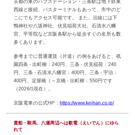
京都の東のハブステーション・三条駅は地下鉄東
西線と接続、バスターミナルもあって、市中のど
こにでもアクセス可能です。 また、沿線には下
鴨神社や八坂神社、伏見稲荷大社、石清水八幡
宮、平等院など京阪各駅から徒歩すぐの名所も数
多くあります。
参考までに普通運賃（片道）の例をあげると、祇
園四条 - 出町柳：240円、三条 - 伏見稲荷：240
円、三条 - 石清水八幡宮：400円、三条 - 宇治：
400円、淀屋橋（～京橋 - 出町柳：550円です
（2026/1現在）。
京阪電車の公式HP：
https://www.keihan.co.jp/
貴船・鞍馬、八瀬周辺へは叡電（えいでん）にゆら
れて