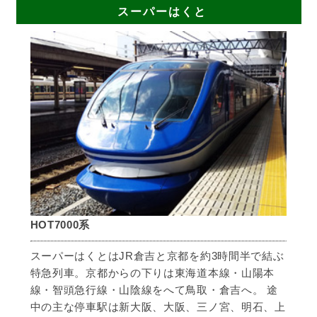
スーパーはくと
HOT7000系
スーパーはくとはJR倉吉と京都を約3時間半で結ぶ
特急列車。京都からの下りは東海道本線・山陽本
線・智頭急行線・山陰線をへて鳥取・倉吉へ。 途
中の主な停車駅は新大阪、大阪、三ノ宮、明石、上