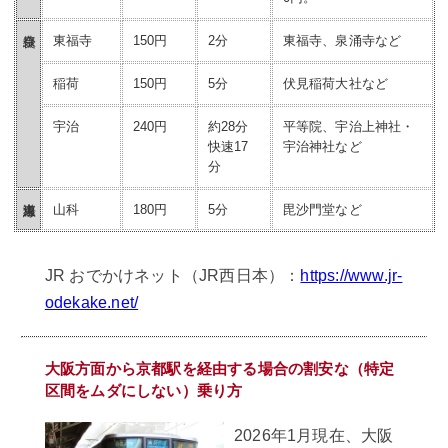
東福寺
150円
2分
東福寺、泉涌寺など
稲荷
150円
5分
伏見稲荷大社など
宇治
240円
約28分
平等院、宇治上神社・
快速17
宇治神社など
分
山科
180円
5分
毘沙門堂など
JR おでかけネット（JR西日本）：
https://www.jr-
odekake.net/
大阪方面から京都駅を経由する場合の割安な（特定
区間をムダにしない）乗り方
2026年1月現在、大阪