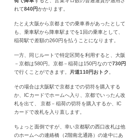
荷で降車
すると、営業キロ数の普通運賃が適用さ
れて
840円
かかります。
たとえ大阪から京都までの乗車券があったとして
も、乗車駅から降車駅までを1回の乗車として、
稲荷駅で差額の260円を払うことになります。
一方、同じルートで特定区間を利用すると、大阪
－京都は580円。京都－稲荷は150円なので
730円
で行くことができます。
片道110円おトク
。
その場合は大阪駅で京都までの切符を購入する
か、ICカードでホームへ入り、京都でいったん改
札を出て、 京都－稲荷の切符を購入するか、IC
カードで改札を入り直します。
ちょっと面倒ですが、幸い京都駅の西口改札は他
のホームへの連絡橋（2階南北通路）の途中にあ