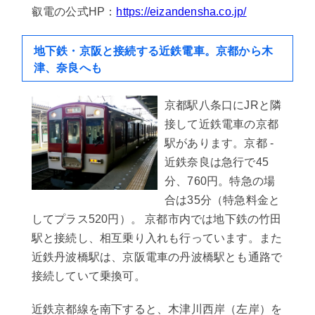
叡電の公式HP：
https://eizandensha.co.jp/
地下鉄・京阪と接続する近鉄電車。京都から木
津、奈良へも
京都駅八条口にJRと隣
接して近鉄電車の京都
駅があります。京都 -
近鉄奈良は急行で45
分、760円。特急の場
合は35分（特急料金と
してプラス520円）。 京都市内では地下鉄の竹田
駅と接続し、相互乗り入れも行っています。また
近鉄丹波橋駅は、京阪電車の丹波橋駅とも通路で
接続していて乗換可。
近鉄京都線を南下すると、木津川西岸（左岸）を