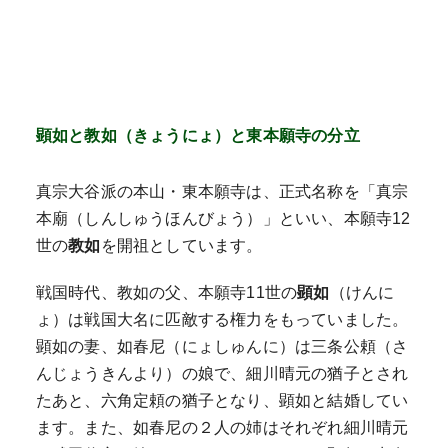
顕如と教如（きょうにょ）と東本願寺の分立
真宗大谷派の本山・東本願寺は、正式名称を「真宗
本廟（しんしゅうほんびょう）」といい、本願寺12
世の
教如
を開祖としています。
戦国時代、教如の父、本願寺11世の
顕如
（けんに
ょ）は戦国大名に匹敵する権力をもっていました。
顕如の妻、如春尼（にょしゅんに）は三条公頼（さ
んじょうきんより）の娘で、細川晴元の猶子とされ
たあと、六角定頼の猶子となり、顕如と結婚してい
ます。また、如春尼の２人の姉はそれぞれ細川晴元