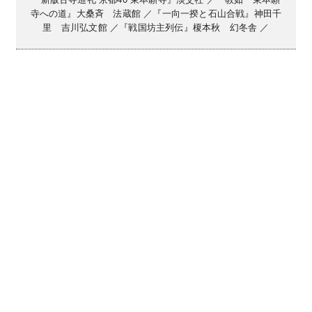
寺への道』大桑斉 法蔵館 ／『一向一揆と石山合戦』神田千
里 吉川弘文館 ／『戦国坊主列伝』榎本秋 幻冬舎 ／