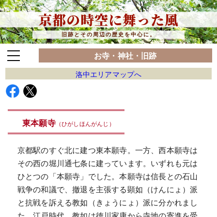
京都の時空に舞った風
旧跡とその周辺の歴史を中心に。
お寺・神社・旧跡
洛中エリアマップへ
東本願寺
（ひがしほんがんじ）
京都駅のすぐ北に建つ東本願寺。一方、西本願寺は
その西の堀川通七条に建っています。いずれも元は
ひとつの「本願寺」でした。本願寺は信長との石山
戦争の和議で、撤退を主張する顕如（けんにょ）派
と抗戦を訴える教如（きょうにょ）派に分かれまし
た。江戸時代、教如は徳川家康から寺地の寄進を受