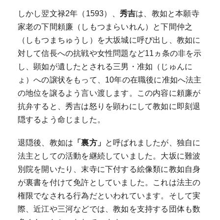
しかし翌文禄2年（1593）、
秀吉
は、教如と本願寺
家老の下間頼廉（しもつまらいれん）と下間仲之
（しもつまちゅうし）を大坂城に呼び出し、教如に
対して信長への抗戦や女性問題など11ヵ条の非を示
し、顕如が遺したとされる三男・准如（じゅんに
ょ）への譲状をもって、10年の在職後に准如へ法主
の地位を譲るよう言い渡します。この内容に頼廉が
抗弁すると、秀吉は怒りを顕わにして教如に即刻退
隠するよう命じました。
退隠後、教如は
「裏方」
と呼ばれましたが、独自に
法主としての活動を継続していました。大坂に難波
別院を開いたり、末寺に下付する絵像類に教如自身
が裏書を付けて免許としていました。これは法主の
権限でなされる行為だといわれています。そして実
際、近江や三河などでは、教如を支持する団体も数