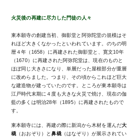
火災後の再建に尽力した門徒の人々
東本願寺の創建当初、御影堂と阿弥陀堂の規模はそ
れほど大きくなかったといわれています。のちの明
暦４年（1658）に再建された御影堂と、寛文10年
（1670）に再建された阿弥陀堂は、現在のものと
ほぼ同じ大きさになり、単層だった屋根部分が重層
に改めらました。つまり、その頃からこれほど巨大
な建造物が建っていたのです。ところが東本願寺は
江戸時代末期に４度も大きな火災で焼け、現在の伽
藍の多くは明治28年（1895）に再建されたもので
す。
東本願寺には、再建の際に新潟から木材を運んだ
大
橇
（おおぞり）と
鼻橇
（はなぞり）が展示されてい