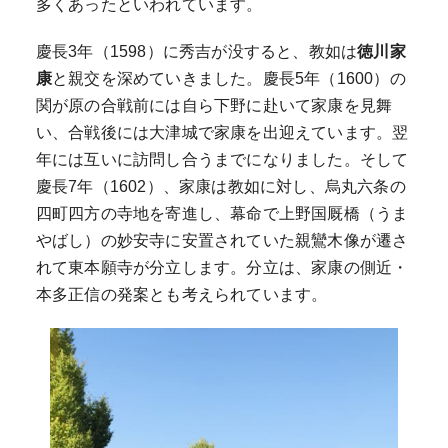
多くあったといわれています。
慶長3年（1598）に秀吉が没すると、教如は
徳川家
康
と親交を深めていきました。慶長5年（1600）の
関が原の合戦前には自ら下野に赴いて家康を見舞
い、合戦後には大津城で家康を出迎えています。翌
年には互いに訪問し合うまでになりました。そして
慶長7年（1602）、家康は教如に対し、烏丸六条の
四町四方の寺地を寄進し、幕命で上野国厩橋（うま
やばし）の妙安寺に安置されていた親鸞木像が遷さ
れて東本願寺が分立します。分立は、家康の側近・
本多正信の発案とも考えられています。