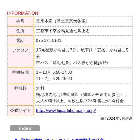
INFORMATION
寺号
真宗本廟（浄土真宗大谷派）
住所
京都市下京区烏丸通七条上る
電話
075-371-9181
アクセス
JR京都駅から徒歩7分、地下鉄「五条」から徒歩5
分
市バス「烏丸七条」バス停から徒歩1分
拝観時間
3～10月 5:50-17:30
11～2月 6:20-16:30
拝観料
無料
飛地境内地 渉成園庭園（関連メモ＆周辺参照）：
大人500円以上、高校生以下250円以上の寄付金
公式サイト
http://www.higashihonganji.or.jp/
※↑2024年6月更新