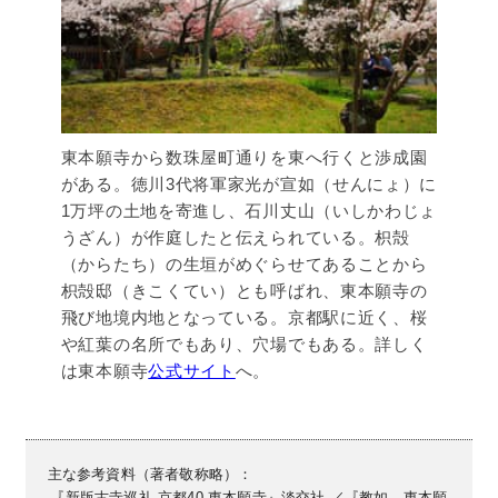
東本願寺から数珠屋町通りを東へ行くと渉成園
がある。徳川3代将軍家光が宣如（せんにょ）に
1万坪の土地を寄進し、石川丈山（いしかわじょ
うざん）が作庭したと伝えられている。枳殻
（からたち）の生垣がめぐらせてあることから
枳殻邸（きこくてい）とも呼ばれ、東本願寺の
飛び地境内地となっている。京都駅に近く、桜
や紅葉の名所でもあり、穴場でもある。詳しく
は東本願寺
公式サイト
へ。
主な参考資料（著者敬称略）：
『新版古寺巡礼 京都40 東本願寺』淡交社 ／『教如 東本願