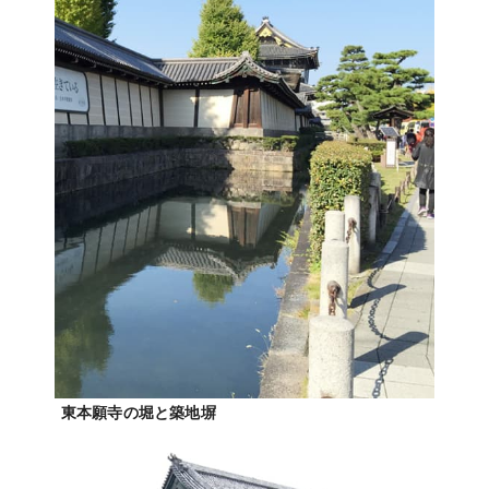
東本願寺の堀と築地塀