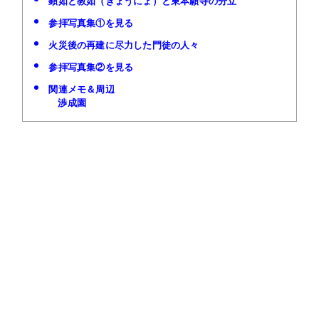
顕如と教如（きょうにょ）と東本願寺の分立
参拝写真集①を見る
火災後の再建に尽力した門徒の人々
参拝写真集②を見る
関連メモ＆周辺
渉成園