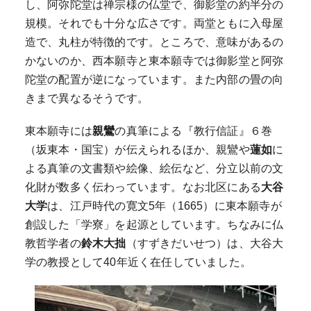
し、阿弥陀堂は禅宗様の仏堂で、御影堂の約半分の
規模。それでも十分な広さです。両堂ともに入母屋
造で、丸柱が特徴的です。ところで、意味があるの
かないのか、西本願寺と東本願寺では御影堂と阿弥
陀堂の配置が逆になっています。また内部の畳の向
きまで異なるそうです。
東本願寺には
親鸞
の真筆による『教行信証』６巻
（坂東本・国宝）が伝えられるほか、親鸞や
蓮如
に
よる真筆の文書類や絵像、絵伝など、分立以前の文
化財が数多く伝わっています。なお北区にある
大谷
大学
は、江戸時代の寛文5年（1665）に東本願寺が
創設した「学寮」を起源としています。ちなみに仏
教哲学者の
鈴木大拙
（すずきだいせつ）は、大谷大
学の教授として40年近く在任していました。