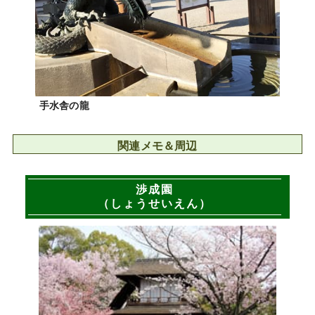
手水舎の龍
関連メモ＆周辺
渉成園
（しょうせいえん）