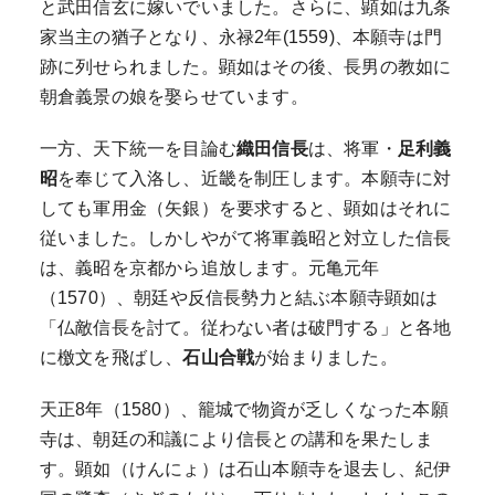
と武田信玄に嫁いでいました。さらに、顕如は九条
家当主の猶子となり、永禄2年(1559)、本願寺は門
跡に列せられました。顕如はその後、長男の教如に
朝倉義景の娘を娶らせています。
一方、天下統一を目論む
織田信長
は、将軍・
足利義
昭
を奉じて入洛し、近畿を制圧します。本願寺に対
しても軍用金（矢銀）を要求すると、顕如はそれに
従いました。しかしやがて将軍義昭と対立した信長
は、義昭を京都から追放します。元亀元年
（1570）、朝廷や反信長勢力と結ぶ本願寺顕如は
「仏敵信長を討て。従わない者は破門する」と各地
に檄文を飛ばし、
石山合戦
が始まりました。
天正8年（1580）、籠城で物資が乏しくなった本願
寺は、朝廷の和議により信長との講和を果たしま
す。顕如（けんにょ）は石山本願寺を退去し、紀伊