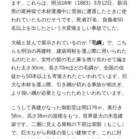
ます。これらは、明治16年（1883）3月12日、新潟
県の尾神獄で木材運搬中に雪崩に遭遇したときに使
われていたものだそうです。死者27名、負傷者50
名以上を出したという大変痛ましい事故でした。
大橇と並んで展示されているのが
「毛綱」
で、こち
らも明治の再建時、建築用材を運ぶ際に用いられた
ものだとか。女性の髪の毛と麻を撚り合わせて編ま
れた太さ30cm、長さ70mほどの毛綱が、全国の信
徒から50本以上も寄進されたといわれています。巨
大な木材を運ぶ際、引き綱が切れる事故が相次ぎ、
より強い綱が必要となったためといわれています。
こうして再建がなった御影堂は間口76ｍ、奥行き
58ｍ、高さ38ｍの規模をもつ、世界最大の木造建
築です。二層に見える屋根の下部は裳階（もこし）
で、巨大ながら和様の美しい建物です。これに対