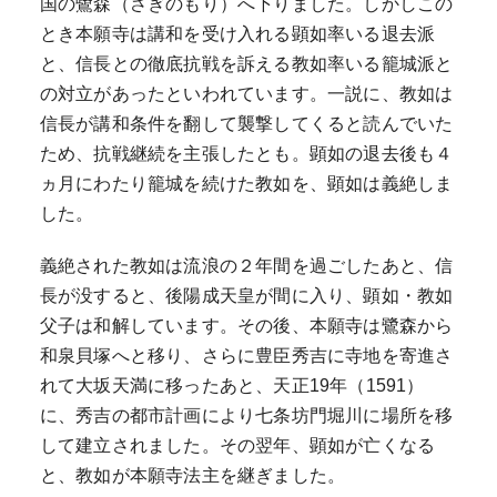
国の鷺森（さぎのもり）へ下りました。しかしこの
とき本願寺は講和を受け入れる顕如率いる退去派
と、信長との徹底抗戦を訴える教如率いる籠城派と
の対立があったといわれています。一説に、教如は
信長が講和条件を翻して襲撃してくると読んでいた
ため、抗戦継続を主張したとも。顕如の退去後も４
ヵ月にわたり籠城を続けた教如を、顕如は義絶しま
した。
義絶された教如は流浪の２年間を過ごしたあと、信
長が没すると、後陽成天皇が間に入り、顕如・教如
父子は和解しています。その後、本願寺は鷺森から
和泉貝塚へと移り、さらに豊臣秀吉に寺地を寄進さ
れて大坂天満に移ったあと、天正19年（1591）
に、秀吉の都市計画により七条坊門堀川に場所を移
して建立されました。その翌年、顕如が亡くなる
と、教如が本願寺法主を継ぎました。