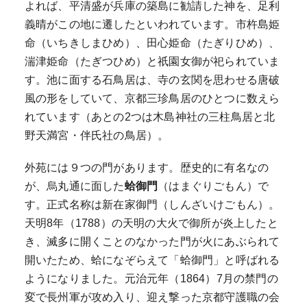
よれば、平清盛が兵庫の築島に勧請した神を、足利
義晴がこの地に遷したといわれています。市杵島姫
命（いちきしまひめ）、田心姫命（たぎりひめ）、
湍津姫命（たぎつひめ）と祇園女御が祀られていま
す。池に面する石鳥居は、寺の玄関を思わせる唐破
風の形をしていて、京都三珍鳥居のひとつに数えら
れています（あとの2つは木島神社の三柱鳥居と北
野天満宮・伴氏社の鳥居）。
外苑には９つの門があります。歴史的に有名なの
が、烏丸通に面した
蛤御門
（はまぐりごもん）で
す。正式名称は新在家御門（しんざいけごもん）。
天明8年（1788）の天明の大火で御所が炎上したと
き、滅多に開くことのなかった門が火にあぶられて
開いたため、蛤になぞらえて「蛤御門」と呼ばれる
ようになりました。元治元年（1864）7月の禁門の
変で長州軍が攻め入り、迎え撃った京都守護職の会