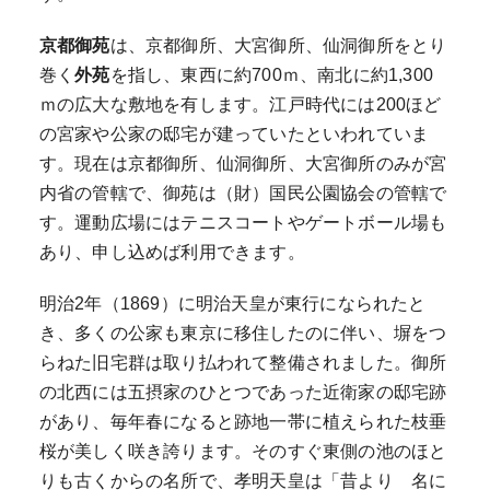
京都御苑
は、京都御所、大宮御所、仙洞御所をとり
巻く
外苑
を指し、東西に約700ｍ、南北に約1,300
ｍの広大な敷地を有します。江戸時代には200ほど
の宮家や公家の邸宅が建っていたといわれていま
す。現在は京都御所、仙洞御所、大宮御所のみが宮
内省の管轄で、御苑は（財）国民公園協会の管轄で
す。運動広場にはテニスコートやゲートボール場も
あり、申し込めば利用できます。
明治2年（1869）に明治天皇が東行になられたと
き、多くの公家も東京に移住したのに伴い、塀をつ
らねた旧宅群は取り払われて整備されました。御所
の北西には五摂家のひとつであった近衛家の邸宅跡
があり、毎年春になると跡地一帯に植えられた枝垂
桜が美しく咲き誇ります。そのすぐ東側の池のほと
りも古くからの名所で、孝明天皇は「昔より 名に