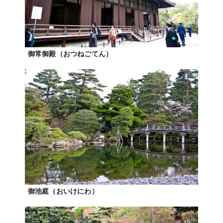
御常御殿（おつねごてん）
御池庭（おいけにわ）