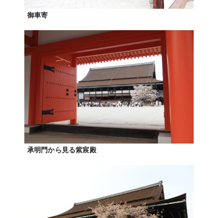
御車寄
承明門から見る紫宸殿