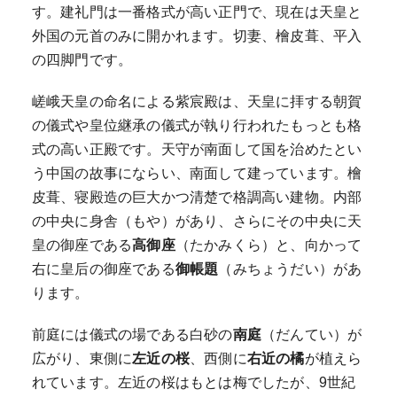
す。建礼門は一番格式が高い正門で、現在は天皇と
外国の元首のみに開かれます。切妻、檜皮葺、平入
の四脚門です。
嵯峨天皇の命名による紫宸殿は、天皇に拝する朝賀
の儀式や皇位継承の儀式が執り行われたもっとも格
式の高い正殿です。天守が南面して国を治めたとい
う中国の故事にならい、南面して建っています。檜
皮葺、寝殿造の巨大かつ清楚で格調高い建物。内部
の中央に身舎（もや）があり、さらにその中央に天
皇の御座である
高御座
（たかみくら）と、向かって
右に皇后の御座である
御帳題
（みちょうだい）があ
ります。
前庭には儀式の場である白砂の
南庭
（だんてい）が
広がり、東側に
左近の桜
、西側に
右近の橘
が植えら
れています。左近の桜はもとは梅でしたが、9世紀