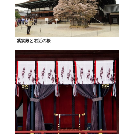
紫宸殿と右近の桜