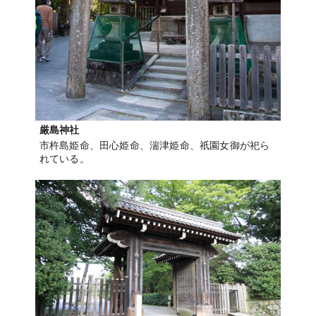
厳島神社
市杵島姫命、田心姫命、湍津姫命、祇園女御が祀ら
れている。