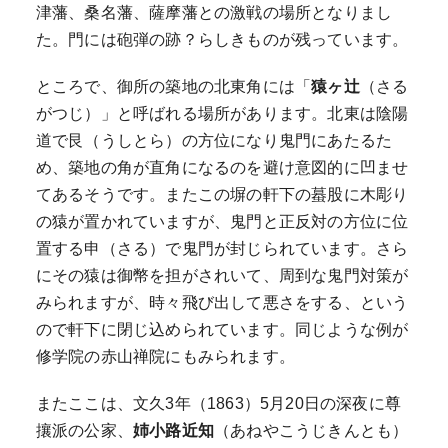
津藩、桑名藩、薩摩藩との激戦の場所となりまし
た。門には砲弾の跡？らしきものが残っています。
ところで、御所の築地の北東角には「
猿ヶ辻
（さる
がつじ）」と呼ばれる場所があります。北東は陰陽
道で艮（うしとら）の方位になり鬼門にあたるた
め、築地の角が直角になるのを避け意図的に凹ませ
てあるそうです。またこの塀の軒下の蟇股に木彫り
の猿が置かれていますが、鬼門と正反対の方位に位
置する申（さる）で鬼門が封じられています。さら
にその猿は御幣を担がされいて、周到な鬼門対策が
みられますが、時々飛び出して悪さをする、という
ので軒下に閉じ込められています。同じような例が
修学院の赤山禅院にもみられます。
またここは、文久3年（1863）5月20日の深夜に尊
攘派の公家、
姉小路近知
（あねやこうじきんとも）