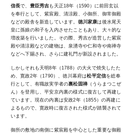
信長
で、
豊臣秀吉
も天正18年（1590）に前田玄以
を奉行として、紫宸殿、清涼殿、小御所、御常御殿
などの殿舎を新造しています。
徳川家康
は後水尾天
皇に孫娘の和子を入内させたこともあり、大々的な
増改築を行いました。その際、秀吉が造営した紫宸
殿や清涼殿などの建物は、泉湧寺や仁和寺や南禅寺
などへ下賜され、さらに建礼門が新設されました。
しかしそれも天明8年（1788）の大火で焼失したた
め、寛政2年（1790）、徳川幕府は
松平定信
を総奉
行として、有職故実学者の
裏松固禅
（うらまつこぜ
ん）を登用し、平安京内裏の様式に復古して再建し
ています。現在の内裏は安政2年（1855）の再建に
よるもので、寛政時に復古された様式が踏襲されて
います。
御所の敷地の南側に紫宸殿を中心とした重要な御殿