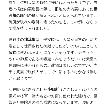
前半、仁明天皇の時代に桜に代わったそうです。右
近の橘は内裏造営の際に、旧地の大内裏にあった
秦
河勝
の邸宅の橘が植えられたと伝えられています。
御所が現在の場所に遷ったのちも、この例にならっ
て橘が植えられました。
寝殿造の
清涼殿
は、平安時代、天皇が日常の生活の
場として使用された御殿でしたが、のちに主として
儀式に使われるようになったそうです。身舎（も
や）の御座である御帳題（みちょうだい）は天皇の
休息時に使われたもの。建物は美しいのですが、内
部は質素で現代人がここで生活するのはかなり難し
いと感じます。
江戸時代に新設された
小御所
（こごしょ）は諸々の
儀式や将軍・諸大名との対面に使われた建物で、寝
殿造と書院造の混合様式になっています。慶応3年