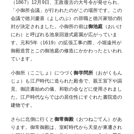
（1867）12月9日、王政復古の大号令が発せられ、
「小御所会議」が行われたのがこの場所です。この
会議で徳川慶喜（よしのぶ）の辞職と徳川家領の削
封が決定されました。小御所の前は
御池庭
（おいけ
にわ）と呼ばれる池泉回遊式庭園が広がっていま
す。元和5年（1619）の拡張工事の際、小堀遠州が
御殿造営とこの御池庭の修造にかかわったといわれ
ています。
小御所（こごしょ）につづく
御学問所
（おがくもん
じょ）も江戸時代に造られた殿舎で、親王宣下や謁
見、御読書始めの儀、和歌の会などに使用されまし
た。江戸時代ならではの居住性にすぐれた書院造の
建物です。
さらに北側に行くと
御常御殿
（おつねごてん）があ
ります。御常御殿は、室町時代から天皇が東遷され