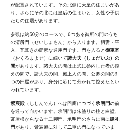
が配置されています。その北側に天皇の住まいがあ
り、さらにその北には皇后の住まいと、女性や子供
たちの住居があります。
参観は約50分のコースで、6つある御所の門のうち
の清所門（せいしょもん）から入ります。切妻・平
入、瓦葺きの簡素な通用門です。門を入ると
御車寄
（おくるまよせ）に続いて
諸大夫（しょだいぶ）の
間
があります。諸大夫の間は正式に参内した者の控
えの間で、諸大夫の間、殿上人の間、公卿の間の3
つの部屋があり、身分に応じて分かれて控えたとい
われています。
紫宸殿
（ししんでん）へは回廊につづく
承明門
の前
を通って向かいます。承明門は朱塗りの柱と白壁、
瓦屋根からなる十二脚門。承明門のさらに南に
建礼
門
があり、紫宸殿に対して二重の門になっていま