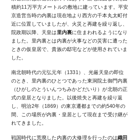
積約11万平方メートルの敷地に建っています。平安
京造営当時の内裏は現在地より西方の千本丸太町付
近に位置していましたが、火災と再建を繰り返し、
院政期以降、天皇は
里内裏
に住まわれるようになり
ました。里内裏とは内裏が火事などの災害に遭った
ときの仮皇居で、貴族の邸宅などが使用されていま
した。
南北朝時代の元弘元年（1331）、光厳天皇の即位
のとき、里内裏のひとつであった東洞院土御門内裏
（ひがしのとういんつちみかどだいり）が北朝の正
式の皇居となりました。以後焼失と再建を繰り返
し、明治2年（1869）の東京遷都までの約540年の
間、この場所が内裏・皇居として現在まで受け継が
れてきました。
戦国時代に荒廃した内裏の大修理を行ったのは
織田