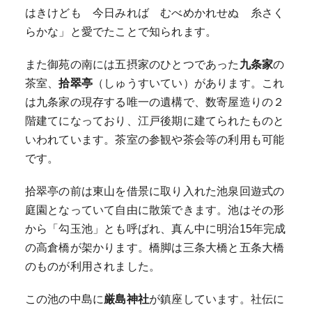
はきけども 今日みれば むべめかれせぬ 糸さく
らかな」と愛でたことで知られます。
また御苑の南には五摂家のひとつであった
九条家
の
茶室、
拾翠亭
（しゅうすいてい）があります。これ
は九条家の現存する唯一の遺構で、数寄屋造りの２
階建てになっており、江戸後期に建てられたものと
いわれています。茶室の参観や茶会等の利用も可能
です。
拾翠亭の前は東山を借景に取り入れた池泉回遊式の
庭園となっていて自由に散策できます。池はその形
から「勾玉池」とも呼ばれ、真ん中に明治15年完成
の高倉橋が架かります。橋脚は三条大橋と五条大橋
のものが利用されました。
この池の中島に
厳島神社
が鎮座しています。社伝に