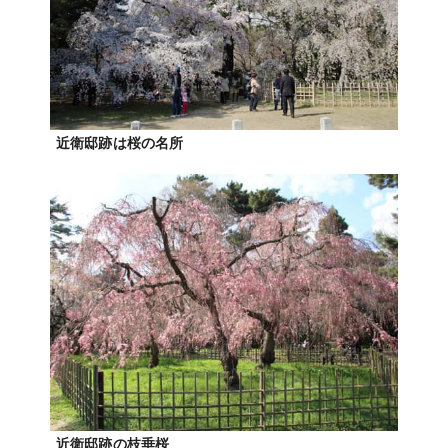
近衛邸跡は桜の名所
近衛邸跡の枝垂桜