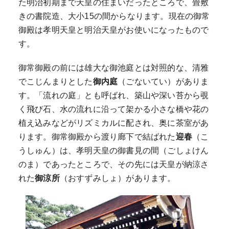
た明治初期まで天皇の住まいだったところで、畳敷
きの書院造、大小15の間からなります。現在の御常
御殿は孝明天皇と明治天皇がお使いになったもので
す。
御常御殿の前には雄大な御池庭とは対照的な、清雅
でこじんまりとした
御内庭
（ごないてい）がありま
す。「流れの庭」とも呼ばれ、築山や深い苔から覗
く飛び石、水の流れに沿って架かる小さな橋や花の
植え込みなどがリズミカルに配され、奥に茶室があ
ります。御常御殿から渡り廊下で結ばれた
迎春
（こ
うしゅん）は、孝明天皇の御書見の間（ごしょけん
のま）であったところで、その先には天皇が納涼さ
れた
御涼所
（おすずみしょ）があります。