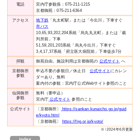
電話
宮内庁参観係：075-211-1215
京都御苑：075-211-6364
アクセス
地下鉄
「丸太町駅」または「今出川」下車すぐ
市バス
10,65,93,202,204系統「烏丸丸太町」または「裁
判所前」下車
51,59,201,203系統「烏丸今出川」下車すぐ
3,4,17,37系統「府立医大病院前」下車徒歩7分
拝観
御苑自由。施設利用は京都御苑の
公式サイト
へ
京都御所
申込不要の参観日／休止日
公式サイト
にカレン
参観
ダーあり。無料
案内付の参観：宮内庁公式Webサイト参照のこと
仙洞御所
無料（要申込）
参観
宮内庁
公式サイト
参照のこと
公式サイト
〔京都御所〕
https://sankan.kunaicho.go.jp/guid
e/kyoto.html
〔京都御苑〕
https://fng.or.jp/kyoto/
※↑2024年6月更新