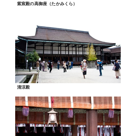
紫宸殿の高御座（たかみくら）
清涼殿