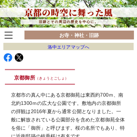
京都の時空に舞った風
旧跡とその周辺の歴史を中心に。
お寺・神社・旧跡
洛中エリアマップへ
京都御所
（きょうとごしょ）
京都市の真ん中にある京都御苑は東西約700ｍ、南
北約1300ｍの広大な公園です。敷地内の京都御所
の拝観は2016年夏から通常公開となりました。一
般に解放されている公園部分を含めた京都御苑全体
を俗に「御所」と呼びます。桜の名所でもあり、特
に近衛邸跡の枝垂桜は有名です。