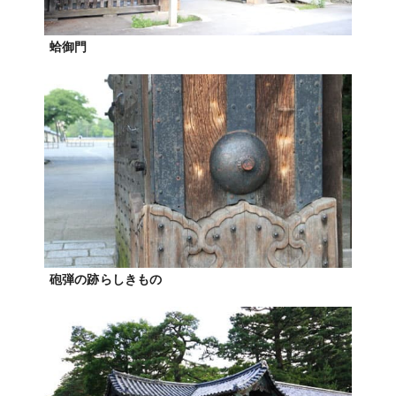
蛤御門
砲弾の跡らしきもの