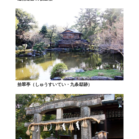
拾翠亭（しゅうすいてい・九条邸跡）