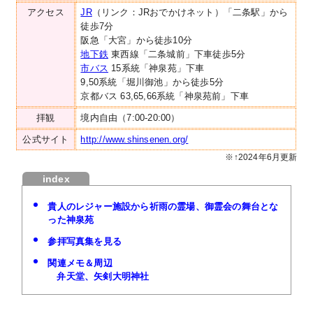
アクセス
JR
（リンク：JRおでかけネット）「二条駅」から
徒歩7分
阪急「大宮」から徒歩10分
地下鉄
東西線「二条城前」下車徒歩5分
市バス
15系統「神泉苑」下車
9,50系統「堀川御池」から徒歩5分
京都バス 63,65,66系統「神泉苑前」下車
拝観
境内自由（7:00-20:00）
公式サイト
http://www.shinsenen.org/
※↑2024年6月更新
貴人のレジャー施設から祈雨の霊場、御霊会の舞台とな
った神泉苑
参拝写真集を見る
関連メモ＆周辺
弁天堂、矢剣大明神社