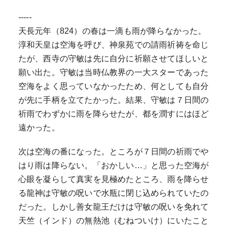
-----
天長元年（824）の春は一滴も雨が降らなかった。
淳和天皇は空海を呼び、神泉苑での請雨祈祷を命じ
たが、西寺の守敏は先に自分に祈願させてほしいと
願い出た。守敏は当時仏教界の一大スターであった
空海をよく思っていなかったため、何としても自分
が先に手柄を立てたかった。結果、守敏は７日間の
祈雨でわずかに雨を降らせたが、都を潤すにはほど
遠かった。
次は空海の番になった。ところが７日間の祈雨でや
はり雨は降らない。「おかしい…」と思った空海が
心眼を凝らして真実を見極めたところ、雨を降らせ
る龍神は守敏の呪いで水瓶に閉じ込められていたの
だった。しかし善女龍王だけは守敏の呪いを免れて
天竺（インド）の無熱池（むねついけ）にいたこと