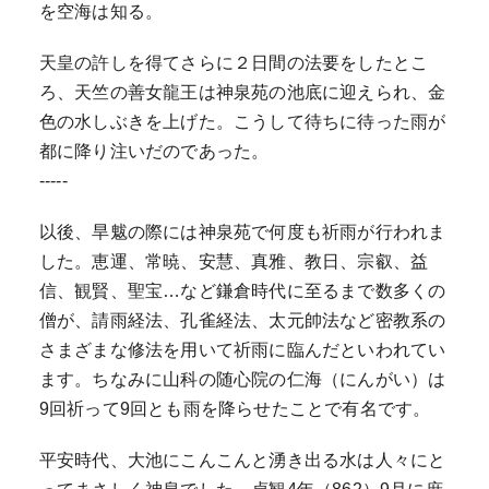
を空海は知る。
天皇の許しを得てさらに２日間の法要をしたとこ
ろ、天竺の善女龍王は神泉苑の池底に迎えられ、金
色の水しぶきを上げた。こうして待ちに待った雨が
都に降り注いだのであった。
-----
以後、旱魃の際には神泉苑で何度も祈雨が行われま
した。恵運、常暁、安慧、真雅、教日、宗叡、益
信、観賢、聖宝…など鎌倉時代に至るまで数多くの
僧が、請雨経法、孔雀経法、太元帥法など密教系の
さまざまな修法を用いて祈雨に臨んだといわれてい
ます。ちなみに山科の随心院の仁海（にんがい）は
9回祈って9回とも雨を降らせたことで有名です。
平安時代、大池にこんこんと湧き出る水は人々にと