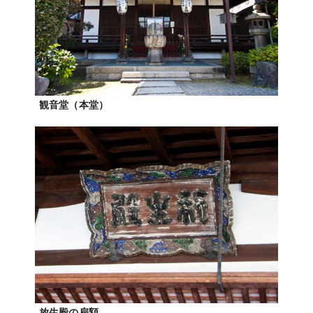
観音堂（本堂）
放生殿の扁額