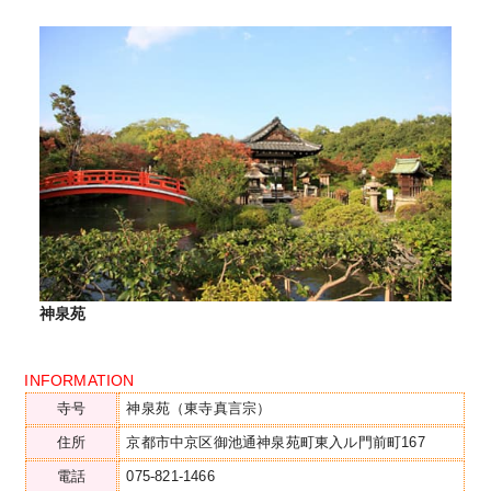
神泉苑
INFORMATION
寺号
神泉苑（東寺真言宗）
住所
京都市中京区御池通神泉苑町東入ル門前町167
電話
075-821-1466