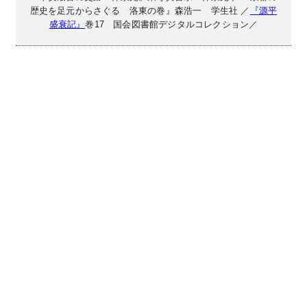
歴史を足元からさぐる 洛東の巻』森浩一 学生社 ／
『源平
盛衰記』
巻17 国会図書館デジタルコレクション／