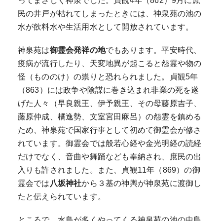
ってまさしく神泉でした。貞観4年（862）9月に庶
民の井戸が枯れてしまったときには、神泉苑の池の
水が飲料水や生活用水として開放されています。
神泉苑は
御霊会発祥の地
でもあります。平安時代、
疫病が流行したり、天変地異が起こると怨霊や物の
怪（もののけ）の祟りと恐れられました。貞観5年
（863）には政争や陰謀に巻き込まれ非業の死を遂
げた人々（早良親王、伊予親王、その母藤原吉子、
藤原仲成、橘逸勢、文室宮田麻呂）の怨霊を鎮める
ため、神泉苑で国家行事として初めて御霊会が修さ
れています。御霊会では般若心経や金光明経の読経
だけでなく、音曲や舞踊なども奉納され、庶民の出
入りも許されました。また、貞観11年（869）の御
霊会では
八坂神社
から３基の神輿が神泉苑に渡御し
たと伝えられています。
ところで、水鳥が多くやってくる神泉苑の池の中島