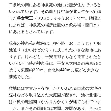
二条城の南にある神泉苑の池には龍が住んでいると
いわれています。その龍とは空海が北天竺から勧請
した
善女竜王
（ぜんにょりゅうおう）です。陰陽道
によれば、神泉苑の場所は龍の水飲み場（龍口水）
にあたるとされています。
現在の神泉苑の境内は、押小路（おしこうじ）と御
池通り（おいけどおり）に挟まれた小さな敷地にあ
ります。けれども、平安遷都まもなく造営されたと
いわれる当時の神泉苑は、平安京大内裏の南東部に
接して東西約220ｍ、南北約440ｍに広がる大きな
禁苑
でした。
敷地には太古から存在したといわれる自然の大池や
森林などを取り込んだ大庭園が配され、池の北側に
は正殿の乾臨閣（かんりんかく）が建てられていま
した。またその両側には右閣、左閣があり、さらに