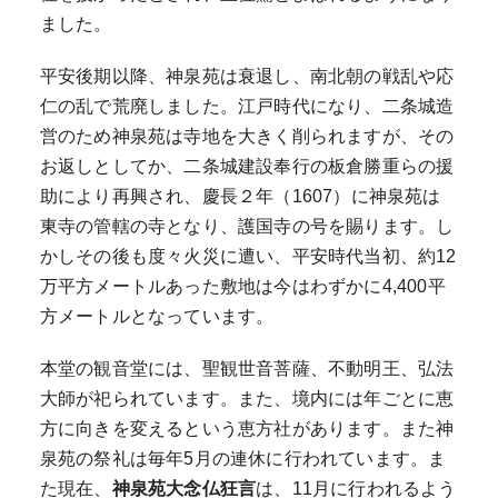
ました。
平安後期以降、神泉苑は衰退し、南北朝の戦乱や応
仁の乱で荒廃しました。江戸時代になり、二条城造
営のため神泉苑は寺地を大きく削られますが、その
お返しとしてか、二条城建設奉行の板倉勝重らの援
助により再興され、慶長２年（1607）に神泉苑は
東寺の管轄の寺となり、護国寺の号を賜ります。し
かしその後も度々火災に遭い、平安時代当初、約12
万平方メートルあった敷地は今はわずかに4,400平
方メートルとなっています。
本堂の観音堂には、聖観世音菩薩、不動明王、弘法
大師が祀られています。また、境内には年ごとに恵
方に向きを変えるという恵方社があります。また神
泉苑の祭礼は毎年5月の連休に行われています。ま
た現在、
神泉苑大念仏狂言
は、11月に行われるよう