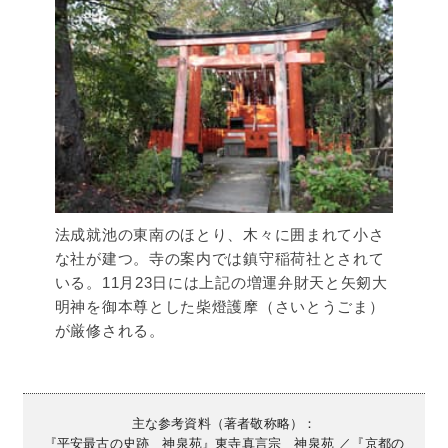
法成就池の東南のほとり、木々に囲まれて小さ
な社が建つ。寺の案内では鎮守稲荷社とされて
いる。11月23日には上記の増運弁財天と矢剱大
明神を御本尊とした柴燈護摩（さいとうごま）
が厳修される。
主な参考資料（著者敬称略）：
『平安最古の史跡 神泉苑』東寺真言宗 神泉苑 ／『京都の