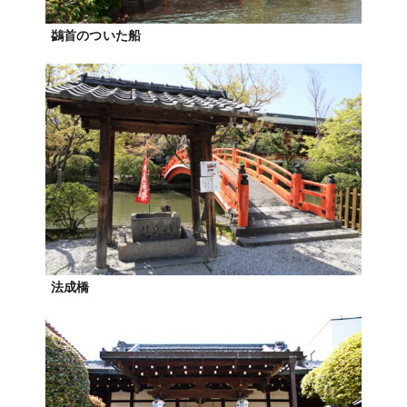
鷁首のついた船
法成橋