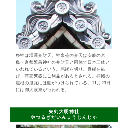
祭神は増運弁財天。神泉苑の弁天は安岐の宮
島・京都繁昌神社の弁財天と同体で日本三体と
いわれているという。悪縁を切り、良縁を結
び、商売繁盛にご利益があるとされる。拝殿の
屋根の鬼瓦には鯰がつけられている。11月23日
には御火炊祭が行われる。
矢剣大明神社
やつるぎだいみょうじんじゃ