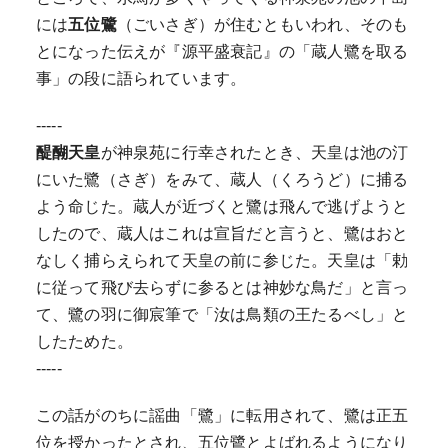
には
五位鷺
（ごいさぎ）が住むともいわれ、そのも
とになった伝えが『源平盛衰記』の「蔵人鷺を取る
事」の段に語られています。
-----
醍醐天皇
が神泉苑に行幸されたとき、天皇は池の汀
にいた鷺（さぎ）をみて、蔵人（くろうど）に捕る
よう命じた。蔵人が近づくと鷺は飛んで逃げようと
したので、蔵人はこれは宣旨だと言うと、鷺はおと
なしく捕らえられて天皇の前に参じた。天皇は「勅
に従って飛び去らずに参るとは神妙な鳥だ」と言っ
て、鷺の羽に御宸筆で「汝は鳥類の王たるべし」と
したためた。
-----
この話がのちに謡曲「鷺」に転用されて、鷺は正五
位を授かったとされ、五位鷺とよばれるようになり