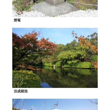
燈篭
法成就池