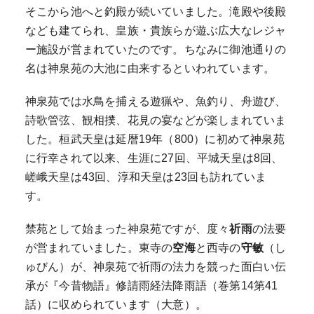
そこから池へと釣殿が続いていました。滝殿や後殿
なども建てられ、皇族・貴族らが遊ぶ広大なレジャ
ー施設が営まれていたのです。ちなみに御池通りの
名は神泉苑の大池に由来するといわれています。
神泉苑では水鳥を捕える遊猟や、魚釣り、舟遊び、
詩歌管弦、観相撲、花見の宴などが楽しまれていま
した。桓武天皇は延暦19年（800）に初めて神泉苑
に行幸されて以来、生涯に27回、平城天皇は8回、
嵯峨天皇は43回、淳和天皇は23回も訪れていま
す。
禁苑として始まった神泉苑ですが、度々
祈雨
の法要
が営まれていました。東寺の
空海
と西寺の
守敏
（し
ゅびん）が、神泉苑で祈雨の法力を競った面白い伝
承が『今昔物語』修請雨経法降雨語（巻第14第41
話）に収められています（大意）。