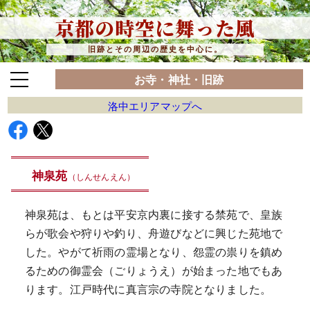
京都の時空に舞った風
旧跡とその周辺の歴史を中心に。
お寺・神社・旧跡
洛中エリアマップへ
神泉苑
（しんせんえん）
神泉苑は、もとは平安京内裏に接する禁苑で、皇族
らが歌会や狩りや釣り、舟遊びなどに興じた苑地で
した。やがて祈雨の霊場となり、怨霊の祟りを鎮め
るための御霊会（ごりょうえ）が始まった地でもあ
ります。江戸時代に真言宗の寺院となりました。