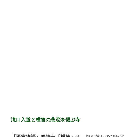
滝口入道と横笛の悲恋を偲ぶ寺
『平家物語』巻第十「横笛」
は、都を落ちのびた平