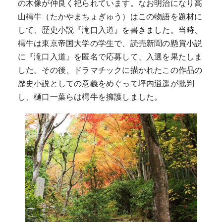
の木像が仲良く祀られています。なお明治になり高
山樗牛（たかやまちょぎゅう）はこの物語を題材に
して、歴史小説『滝口入道』を書きました。当時、
樗牛は東京帝国大学の学生で、読売新聞の懸賞小説
に『滝口入道』を匿名で応募して、入選を果たしま
した。その後、ドラマチックに描かれたこの作品の
歴史小説としての意義をめぐって坪内逍遥が批判
し、樋口一葉らは樗牛を擁護しました。