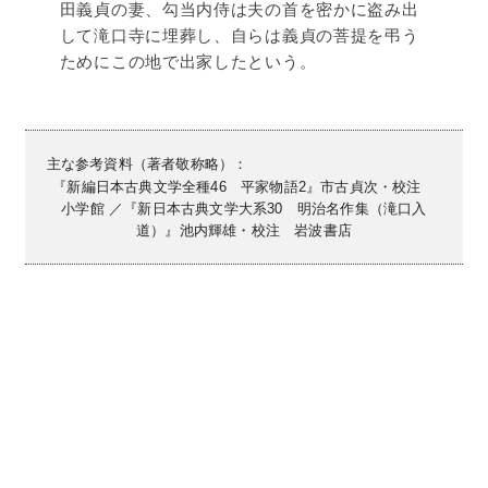
田義貞の妻、勾当内侍は夫の首を密かに盗み出
して滝口寺に埋葬し、自らは義貞の菩提を弔う
ためにこの地で出家したという。
主な参考資料（著者敬称略）：
『新編日本古典文学全種46 平家物語2』市古貞次・校注
小学館 ／『新日本古典文学大系30 明治名作集（滝口入
道）』池内輝雄・校注 岩波書店