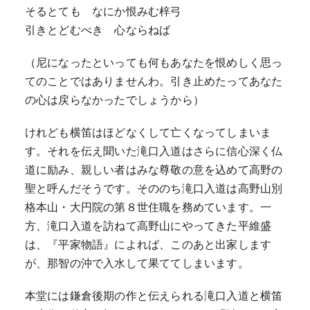
そるとても なにか恨みむ梓弓
引きとどむべき 心ならねば
（尼になったといっても何もあなたを恨めしく思っ
てのことではありませんわ。引き止めたってあなた
の心は戻らなかったでしょうから）
けれども横笛はほどなくして亡くなってしまいま
す。それを伝え聞いた滝口入道はさらに信心深く仏
道に励み、親しい者はみな尊敬の意を込めて高野の
聖と呼んだそうです。そののち滝口入道は高野山別
格本山・大円院の第８世住職を務めています。一
方、滝口入道を訪ねて高野山にやってきた平維盛
は、『平家物語』によれば、このあと出家します
が、那智の沖で入水して果ててしまいます。
本堂には鎌倉後期の作と伝えられる滝口入道と横笛