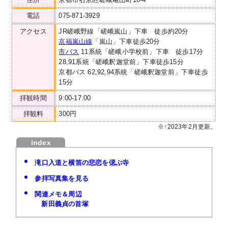
電話
075-871-3929
アクセス
JR嵯峨野線「嵯峨嵐山」下車 徒歩約20分
京福嵐山線
「嵐山」下車徒歩20分
市バス
11系統「嵯峨小学校前」下車 徒歩17分
28,91系統「嵯峨釈迦堂前」下車徒歩15分
京都バス 62,92,94系統「嵯峨釈迦堂前」下車徒歩
15分
拝観時間
9:00-17:00
拝観料
300円
※↑2023年2月更新。
滝口入道と横笛の悲恋を偲ぶ寺
参拝写真集を見る
関連メモ＆周辺
新田義貞の首塚