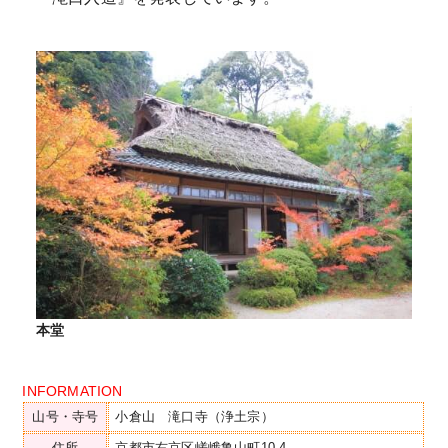
本堂
INFORMATION
山号・寺号
小倉山 滝口寺（浄土宗）
住所
京都市右京区嵯峨亀山町10-4