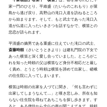
家一門のひとり、平維盛（たいらのこれもり）が屋
島から逃げ戻り、高野山の滝口入道を訪ねるところ
から始まります。そして、もと武士であった滝口入
道が仏道に入ったいきさつを話すなかで、横笛との
悲恋が語られます。
平清盛の嫡男である重盛に仕えていた滝口の武士、
斎藤時頼
（さいとうときより）は建礼門院の下女で
あった横笛と深く愛し合っていました。ところがこ
れを知った時頼の父は横笛など身分不相応だと厳し
く責め、とうとう時頼は横笛を諦めて出家し、嵯峨
の往生院に入ってしまいます。
横笛は時頼の出家を人づてに聞き、「何も言わずに
出家してしまうなんて…」と嘆き悲しみ、所在も知
らない往生院を尋ねてあちこちを探し歩きます。す
ると、ある僧坊から念仏の声が聞こえてきて、時頼