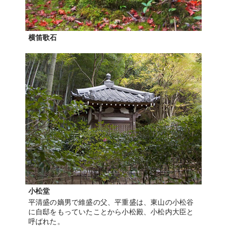
横笛歌石
小松堂
平清盛の嫡男で維盛の父、平重盛は、東山の小松谷
に自邸をもっていたことから小松殿、小松内大臣と
呼ばれた。