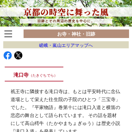
京都の時空に舞った風
旧跡とその周辺の歴史を中心に。
お寺・神社・旧跡
嵯峨・嵐山エリアマップへ
滝口寺
（たきぐちでら）
祇王寺に隣接する滝口寺は、もとは平安時代に念仏
道場として栄えた往生院の子院のひとつ「三宝寺」
でした。『平家物語』巻第十には滝口入道と横笛の
悲恋の舞台として語られています。 その話を題材
にして高山樗牛（たかやまちょぎゅう）は歴史小説
『滝口入道』を発表しています。