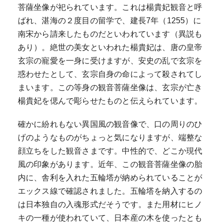
菩薩坐像が祀られています。これは楊貴妃観音と呼
ばれ、湛海の２度目の留学で、建長7年（1255）に
南宋から請来したものだといわれています（異説も
あり）。絶世の美女といわれた楊貴妃は、唐の皇帝
玄宗の寵愛を一身に受けますが、安史の乱で玄宗を
惑わせたとして、玄宗自身の命によって殺されてし
まいます。この等身の観音菩薩坐像は、玄宗が亡き
楊貴妃を偲んで彫らせたものと伝えられています。
確かに紛れもない異国風の観音像で、口の周りのひ
げのようなものがちょっと気になりますが、端整な
顔立ちをした観音さまです。中性的で、どこか現代
風の印象があります。近年、この観音菩薩坐像の胎
内に、舎利を入れた五輪塔が納められていることが
エックス線で確認されました。五輪塔を納入するの
は日本独自の入魂形式だそうです。また用材にヒノ
キの一種が使われていて、日本産の木を使ったとも