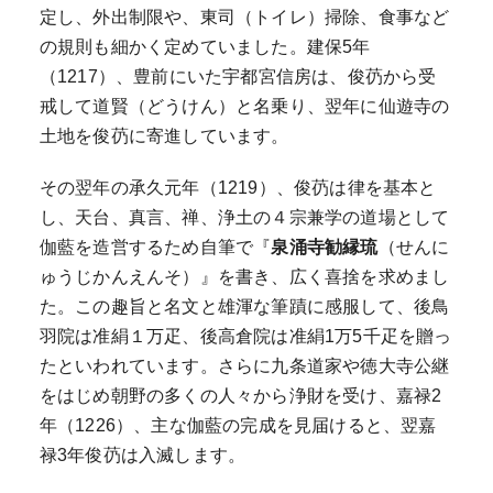
定し、外出制限や、東司（トイレ）掃除、食事など
の規則も細かく定めていました。建保5年
（1217）、豊前にいた宇都宮信房は、俊芿から受
戒して道賢（どうけん）と名乗り、翌年に仙遊寺の
土地を俊芿に寄進しています。
その翌年の承久元年（1219）、俊芿は律を基本と
し、天台、真言、禅、浄土の４宗兼学の道場として
伽藍を造営するため自筆で『
泉涌寺勧縁琉
（せんに
ゅうじかんえんそ）』を書き、広く喜捨を求めまし
た。この趣旨と名文と雄渾な筆蹟に感服して、後鳥
羽院は准絹１万疋、後高倉院は准絹1万5千疋を贈っ
たといわれています。さらに九条道家や徳大寺公継
をはじめ朝野の多くの人々から浄財を受け、嘉禄2
年（1226）、主な伽藍の完成を見届けると、翌嘉
禄3年俊芿は入滅します。