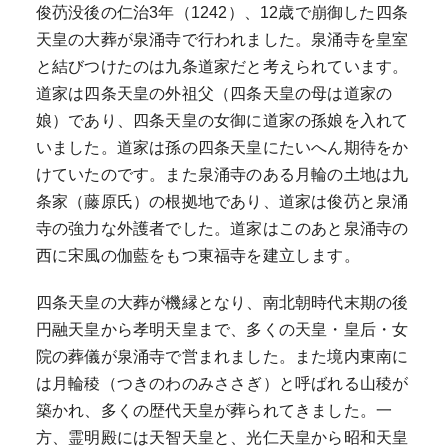
俊芿没後の仁治3年（1242）、12歳で崩御した四条
天皇の大葬が泉涌寺で行われました。泉涌寺を皇室
と結びつけたのは九条道家だと考えられています。
道家は四条天皇の外祖父（四条天皇の母は道家の
娘）であり、四条天皇の女御に道家の孫娘を入れて
いました。道家は孫の四条天皇にたいへん期待をか
けていたのです。また泉涌寺のある月輪の土地は九
条家（藤原氏）の根拠地であり、道家は俊芿と泉涌
寺の強力な外護者でした。道家はこのあと泉涌寺の
西に宋風の伽藍をもつ東福寺を建立します。
四条天皇の大葬が機縁となり、南北朝時代末期の後
円融天皇から孝明天皇まで、多くの天皇・皇后・女
院の葬儀が泉涌寺で営まれました。また境内東南に
は月輪稜（つきのわのみささぎ）と呼ばれる山稜が
築かれ、多くの歴代天皇が葬られてきました。一
方、霊明殿には天智天皇と、光仁天皇から昭和天皇